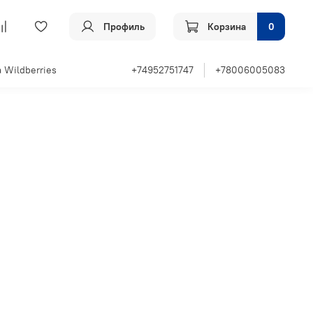
Профиль
Корзина
0
 Wildberries
+74952751747
+78006005083