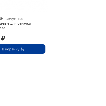
ВН вакуумные
евые для откачки
аза
 ₽
В корзину