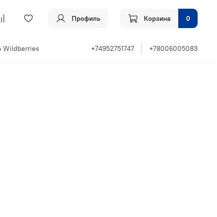
Профиль
Корзина
0
 Wildberries
+74952751747
+78006005083