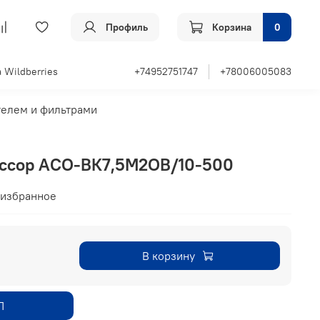
Профиль
Корзина
0
 Wildberries
+74952751747
+78006005083
телем и фильтрами
ессор АСО-ВК7,5М2ОВ/10-500
 избранное
В корзину
П