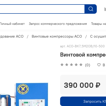
Личный кабинет
Запрос коммерческого предложения
Товары на
удование АСО
Винтовые компрессоры АСО
С осуши
арт.
АСО-ВК7,5М2ОВ/10-500
Винтовой компр
(0)
В
390 000 ₽
Запросить К