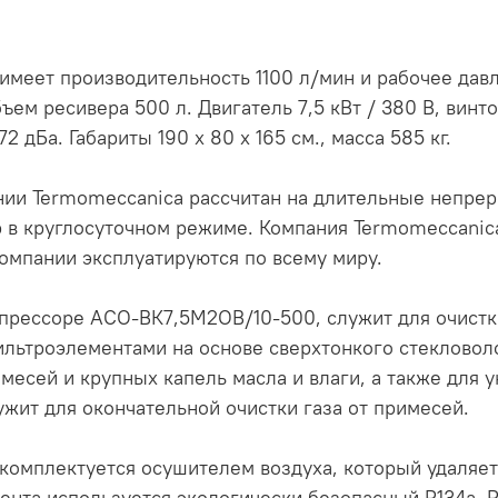
еет производительность 1100 л/мин и рабочее давл
м ресивера 500 л. Двигатель 7,5 кВт / 380 В, винт
2 дБа. Габариты 190 х 80 х 165 см., масса 585 кг.
ии Termomeccanica рассчитан на длительные непреры
р в круглосуточном режиме. Компания Termomeccani
омпании эксплуатируются по всему миру.
рессоре АСО-ВК7,5М2ОВ/10-500, служит для очистки 
ильтроэлементами на основе сверхтонкого стекловол
есей и крупных капель масла и влаги, а также для 
жит для окончательной очистки газа от примесей.
омплектуется осушителем воздуха, который удаляет
агента используется экологически безопасный R134а.