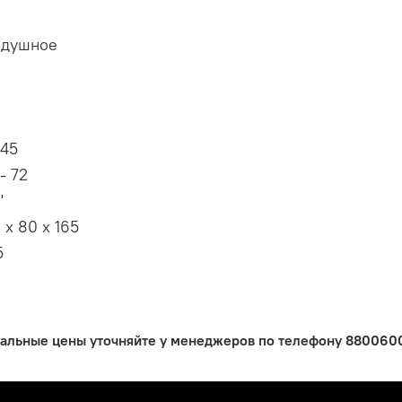
здушное
 45
- 72
"
 х 80 х 165
5
уальные цены уточняйте у менеджеров по телефону 88006005