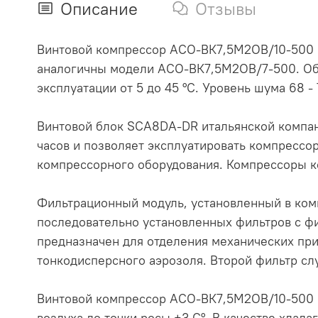
Описание
Отзывы
Винтовой компрессор АСО-ВК7,5М2ОВ/10-500 им
аналогичны модели АСО-ВК7,5М2ОВ/7-500. Объе
эксплуатации от 5 до 45 °С. Уровень шума 68 - 7
Винтовой блок SCA8DA-DR итальянской компан
часов и позволяет эксплуатировать компрессо
компрессорного оборудования. Компрессоры к
Фильтрационный модуль, установленный в комп
последовательно установленных фильтров с ф
предназначен для отделения механических прим
тонкодисперсного аэрозоля. Второй фильтр слу
Винтовой компрессор АСО-ВК7,5М2ОВ/10-500 к
воздуха до точки росы +3 С°. В качестве хлад