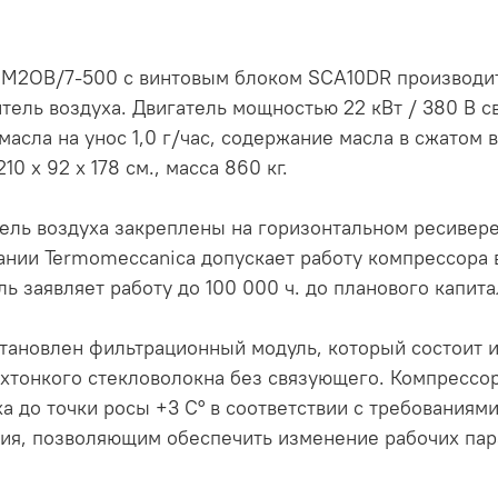
М2ОВ/7-500 с винтовым блоком SCA10DR производит
тель воздуха. Двигатель мощностью 22 кВт / 380 В 
масла на унос 1,0 г/час, содержание масла в сжатом 
10 х 92 х 178 см., масса 860 кг.
ель воздуха закреплены на горизонтальном ресивер
пании Termomeccanica допускает работу компрессора
 заявляет работу до 100 000 ч. до планового капита
становлен фильтрационный модуль, который состоит 
рхтонкого стекловолокна без связующего. Компрессо
 до точки росы +3 С° в соответствии с требованиями 
ия, позволяющим обеспечить изменение рабочих пар