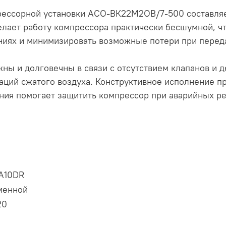
рессорной установки АСО-ВК22М2ОВ/7-500 составляе
ет работу компрессора практически бесшумной, что
иях и минимизировать возможные потери при переда
ы и долговечны в связи с отсутствием клапанов и д
аций сжатого воздуха. Конструктивное исполнение 
ения помогает защитить компрессор при аварийных 
A10DR
менной
20