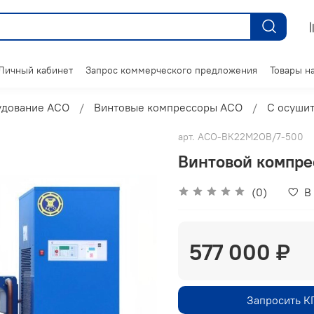
Личный кабинет
Запрос коммерческого предложения
Товары на
удование АСО
Винтовые компрессоры АСО
С осуши
арт.
АСО-ВК22М2ОВ/7-500
Винтовой компр
(0)
В
577 000 ₽
Запросить К