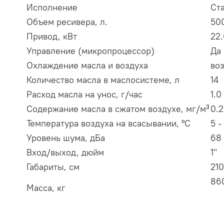
Исполнение
Ст
Объем ресивера, л.
50
Привод, кВт
22.
Управление (микропроцессор)
Да
Охлаждение масла и воздуха
во
Количество масла в маслосистеме, л
14
Расход масла на унос, г/час
1.0
Содержание масла в сжатом воздухе, мг/м³
0.2
Температура воздуха на всасывании, °С
5 -
Уровень шума, дБа
68 
Вход/выход, дюйм
1"
Габариты, см
210
86
Масса, кг