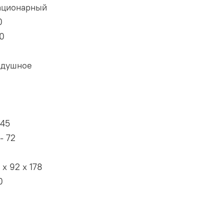
ационарный
0
0
здушное
 45
- 72
 х 92 х 178
0