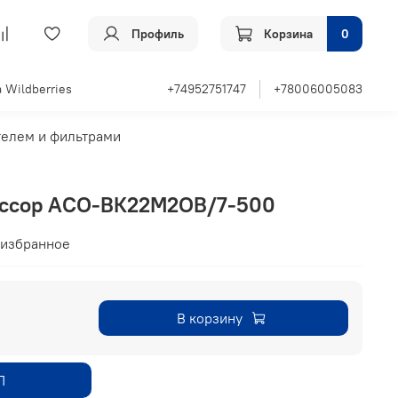
Профиль
Корзина
0
 Wildberries
+74952751747
+78006005083
телем и фильтрами
ессор АСО-ВК22М2ОВ/7-500
 избранное
В корзину
П