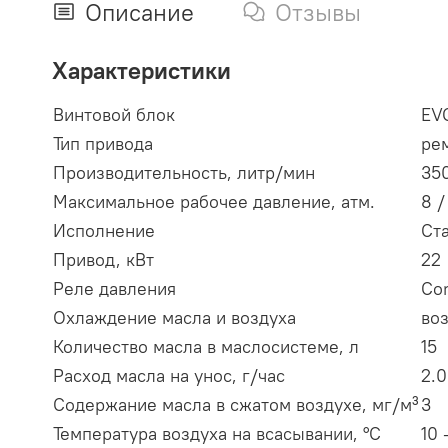
Описание
Отзывы
Характеристики
Винтовой блок
EV
Тип привода
ре
Производительность, литр/мин
35
Максимальное рабочее давление, атм.
8 /
Исполнение
Ст
Привод, кВт
22
Реле давления
Co
Охлаждение масла и воздуха
во
Количество масла в маслосистеме, л
15
Расход масла на унос, г/час
2.0
Содержание масла в сжатом воздухе, мг/м³
3
Температура воздуха на всасывании, °С
10 