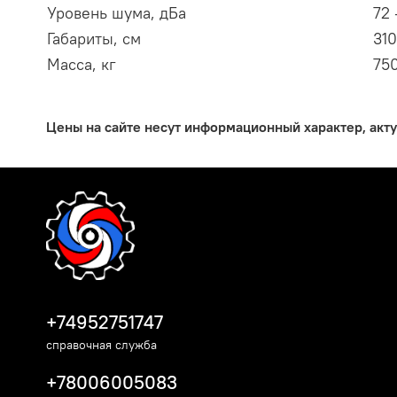
Уровень шума, дБа
72 
Габариты, см
310
Масса, кг
75
Цены на сайте несут информационный характер, акт
+74952751747
справочная служба
+78006005083