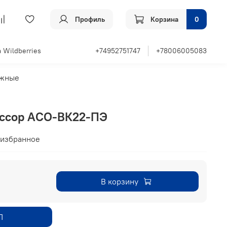
Профиль
Корзина
0
 Wildberries
+74952751747
+78006005083
жные
ессор АСО-ВК22-ПЭ
 избранное
В корзину
П