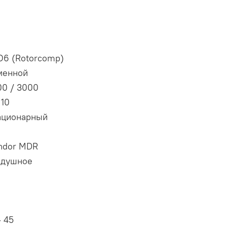
O6 (Rotorcomp)
менной
00 / 3000
 10
ационарный
ndor MDR
здушное
- 45