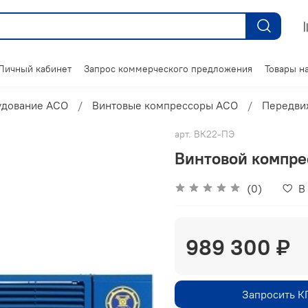
Личный кабинет
Запрос коммерческого предложения
Товары на
удование АСО
Винтовые компрессоры АСО
Передви
арт.
ВК22-ПЭ
Винтовой компр
(0)
В
989 300 ₽
Запросить К