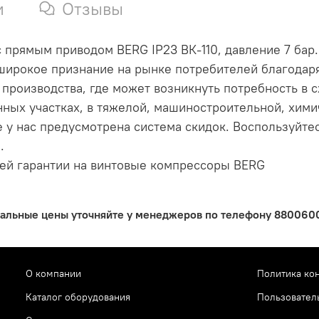
и
Отзывы
 прямым приводом BERG IP23 ВК-110, давление 7 бар.
ирокое признание на рынке потребителей благодаря
х производства, где может возникнуть потребность в
енных участках, в тяжелой, машиностроительной, хи
 у нас предусмотрена система скидок. Воспользуйтес
.
ей гарантии на винтовые компрессоры BERG
уальные цены уточняйте у менеджеров по телефону 88006005
О компании
Политика ко
Каталог оборудования
Пользовател