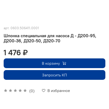
арт.
0603.506411.0001
Шпонка специальная для насоса Д - Д200-95,
Д200-36, Д320-50, Д320-70
1 476 ₽
В корзину
Запросить КП
В избранное
(0)