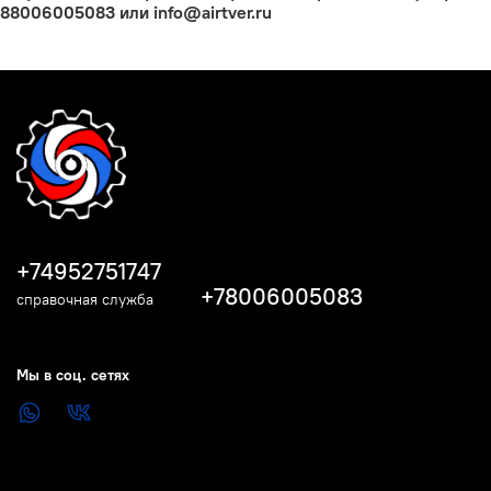
88006005083 или info@airtver.ru
+74952751747
+78006005083
справочная служба
Мы в соц. сетях