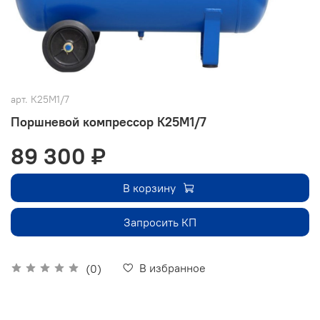
арт.
К25М1/7
Поршневой компрессор К25М1/7
89 300 ₽
В корзину
Запросить КП
В избранное
(0)