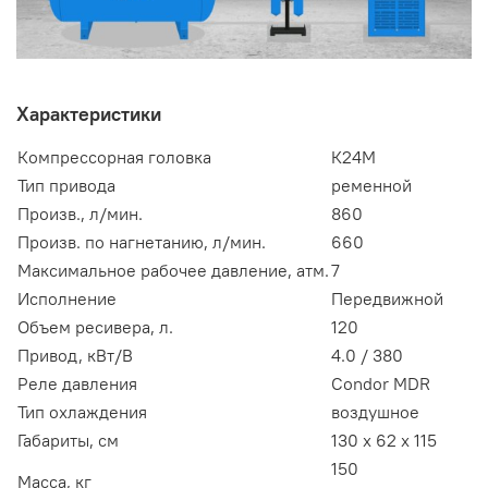
Характеристики
Компрессорная головка
К24М
Тип привода
ременной
Произв., л/мин.
860
Произв. по нагнетанию, л/мин.
660
Максимальное рабочее давление, атм.
7
Исполнение
Передвижной
Объем ресивера, л.
120
Привод, кВт/В
4.0 / 380
Реле давления
Condor MDR
Тип охлаждения
воздушное
Габариты, см
130 х 62 х 115
150
Масса, кг