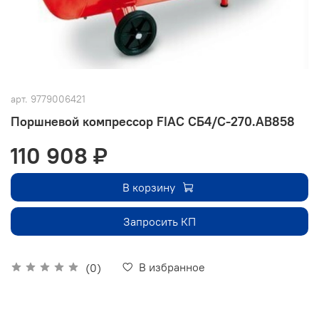
арт.
9779006421
Поршневой компрессор FIAC СБ4/С-270.AB858
110 908 ₽
В корзину
Запросить КП
В избранное
(0)