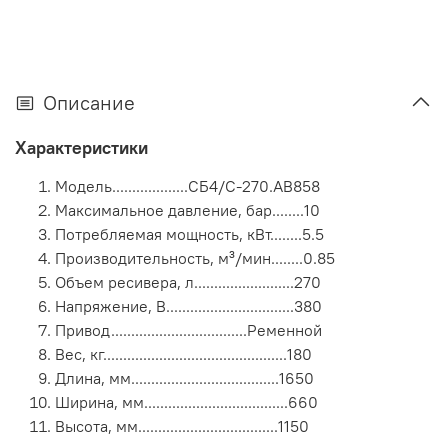
Описание
Характеристики
Модель...................СБ4/С-270.AB858
Максимальное давление, бар........10
Потребляемая мощность, кВт........5.5
Производительность, м³/мин........0.85
Объем ресивера, л.........................270
Напряжение, В................................380
Привод..................................Ременной
Вес, кг..............................................180
Длина, мм.....................................1650
Ширина, мм....................................660
Высота, мм...................................1150