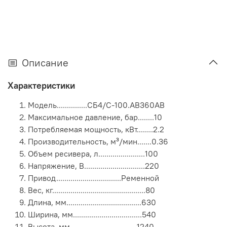
Описание
Характеристики
Модель...............СБ4/С-100.AB360АВ
Максимальное давление, бар........10
Потребляемая мощность, кВт........2.2
Производительность, м³/мин.......0.36
Объем ресивера, л.......................100
Напряжение, В..............................220
Привод................................Ременной
Вес, кг..............................................80
Длина, мм.....................................630
Ширина, мм..................................540
Высота, мм.................................1240