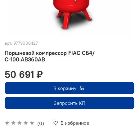
арт.
9779006427
Поршневой компрессор FIAC СБ4/
С-100.AB360АВ
50 691 ₽
В корзину
Запросить КП
В избранное
(0)