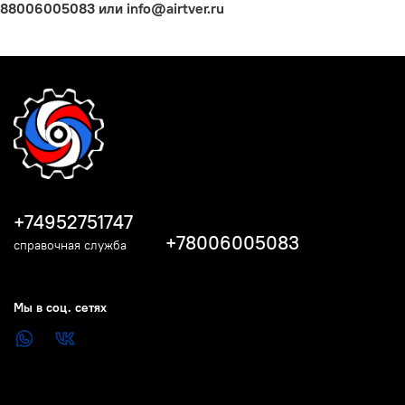
88006005083 или info@airtver.ru
+74952751747
+78006005083
справочная служба
Мы в соц. сетях