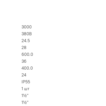
3000
380В
24.5
28
600.0
36
400.0
24
IP55
1 шт
1½"
1½"