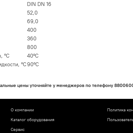
DIN DN 16
52,0
69,0
400
360
800
, °C
40ºС
дкости, °C
90ºС
уальные цены уточняйте у менеджеров по телефону 88006005
О компании
Политика ко
Каталог оборудования
Пользовател
Сервис