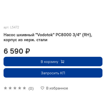
арт.
L5472
Насос шкивный "Vodotok" РС8000 3/4" (RH),
корпус из нерж. стали
6 590 ₽
В корзину
Запросить КП
В избранное
(0)