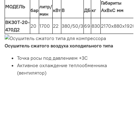
Габариты
МОДЕЛЬ
литр/
бар
кВт
В
ДБ
кг
АхВхС мм
мин
BK30Т-20-
20
1700
22
380/50/3
69
830
2170x880x1920
470Д2
Осушитель сжатого воздуха холодильного типа
Точка росы под давлением +3С
Активное охлаждение теплообменника
(вентилятор)