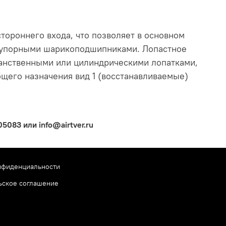
стороннего входа, что позволяет в основном
о-упорными шарикоподшипниками. Лопастное
ранственными или цилиндри­ческими лопатками,
бщего назначения вид 1 (восстанавливаемые)
083 или info@airtver.ru
нфиденциальности
ьское соглашение