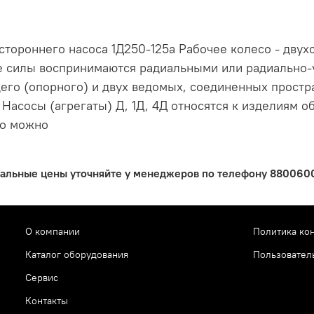
устороннего насоса 1Д250-125а Рабочее колесо - двух
ые силы воспринимаются радиальными или радиальн
ущего (опорного) и двух ведомых, соединенных прост
Насосы (агрегаты) Д, 1Д, 4Д относятся к изделиям о
со можно
уальные цены уточняйте у менеджеров по телефону 88006005
О компании
Политика ко
Каталог оборудования
Пользовател
Сервис
Контакты