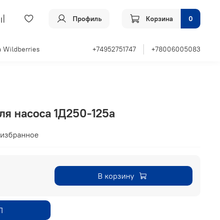
Профиль
Корзина
0
 Wildberries
+74952751747
+78006005083
ля насоса 1Д250-125а
 избранное
В корзину
П